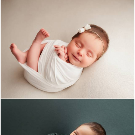
2633
35