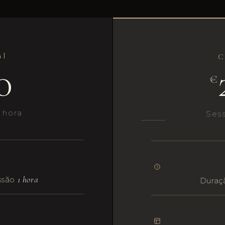
al
C
0
€
 hora
Ses
1 hora
ssão
Duraç