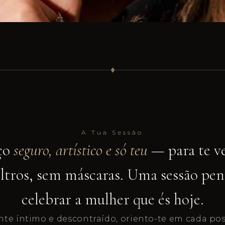
♦
A Tua Sessão
ço
seguro, artístico e só teu
— para te v
iltros, sem máscaras. Uma sessão pen
celebrar a mulher que és hoje.
e íntimo e descontraído, oriento-te em cada pos