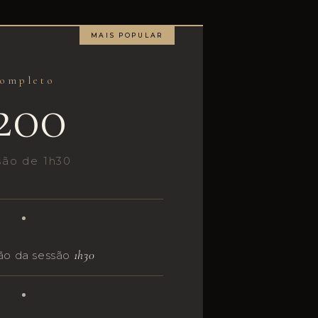
ompleto
200
são de 1h30
1h30
ão da sessão