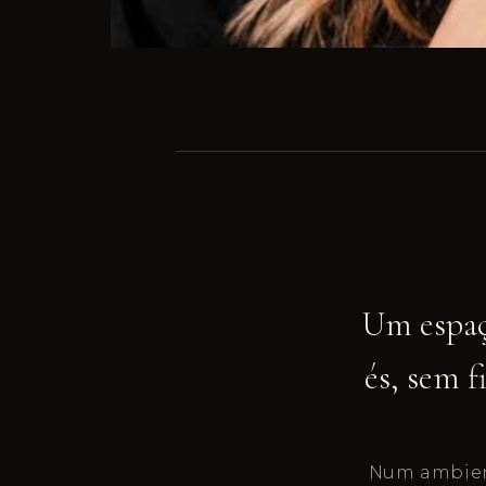
Um espa
és, sem f
Num ambient