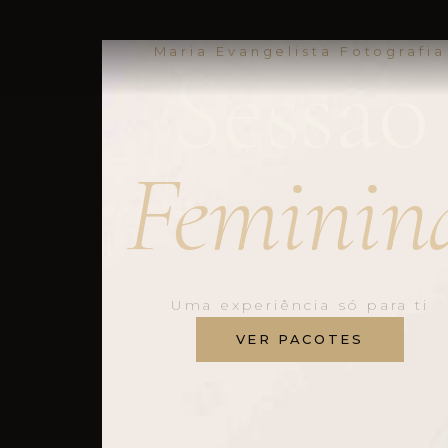
Maria Evangelista Fotografia
Sessão
Feminin
Uma experiência só para ti
VER PACOTES