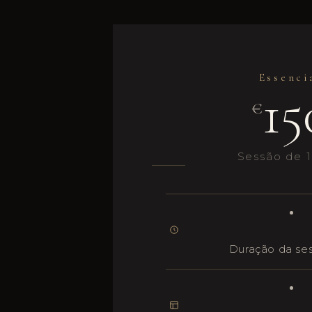
Essenci
15
€
Sessão de 1
Duração da se