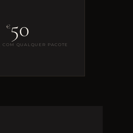
50
€
L COM QUALQUER PACOTE